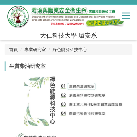
跳
到
主
要
內
大仁科技大學 環安系
容
區
首頁
專業研究室
綠色能源科技中心
生質柴油研究室