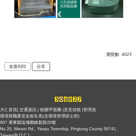
瀏覽數:
4023
友善列印
分享
大仁首頁
|
交通資訊
|
校園平面圖
|
意見信箱
|管理員
環境與職業安全衛生系(含環境管理碩士班)
907 屏東縣塩埔鄉維新路20號
No.20, Weixin Rd., Yanpu Township, Pingtung County 90741,
Taiwan(R.O.C.)