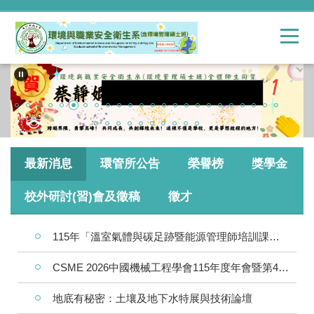
跳
到
主
要
內
容
區
最新消息
環管所公告
榮譽榜
獎學金
校外研討(習)會及徵稿
徵才
115年「溫室氣體與碳足跡暨能源管理師培訓課程」
CSME 2026中國機械工程學會115年度年會暨第43屆全國學術研討會
地底有秘密：土壤及地下水特展與技術論壇